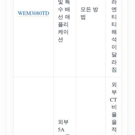
및 특
라
수 배
모든 방
엔
WEM3080TD
선 애
법
티
플리
티
케이
해
션
석
이
달
라
짐
외
부
CT
비
율
외부
을
5A
적