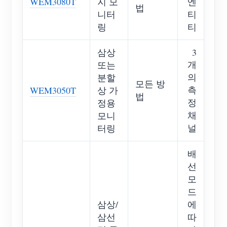
WEM3080T
지 모
엔
법
니터
티
링
티
삼상
3
개
또는
의
분할
모든 방
측
WEM3050T
상 가
법
정
정용
채
모니
널
터링
배
선
모
드
삼상/
에
삼선
따