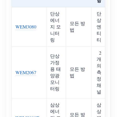
항
단상
단
에너
상
모든 방
WEM3080
지 모
엔
법
니터
티
링
티
2
단상
개
가정
의
용 태
모든 방
측
WEM2067
양광
법
정
모니
채
터링
널
삼상
삼
에너
상
모든 방