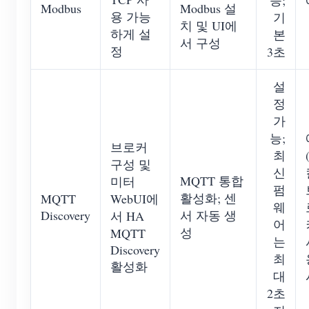
능;
Modbus
Modbus 설
용 가능
기
치 및 UI에
하게 설
본
서 구성
정
3초
설
정
가
능;
브로커
최
구성 및
신
MQTT 통합
미터
펌
활성화; 센
MQTT
WebUI에
웨
Discovery
서 자동 생
서 HA
어
성
MQTT
는
Discovery
최
활성화
대
2초