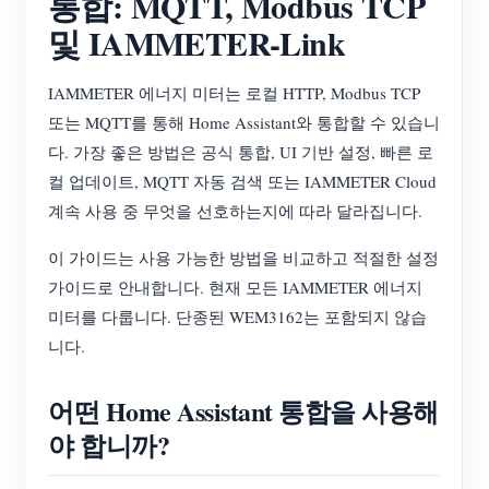
통합: MQTT, Modbus TCP
EV 충전기
및 IAMMETER-Link
IAMMETER 시뮬레이터
가상 계량기
IAMMETER 에너지 미터는 로컬 HTTP, Modbus TCP
또는 MQTT를 통해 Home Assistant와 통합할 수 있습니
에너지 예측 및 시뮬레이션 시스템
다. 가장 좋은 방법은 공식 통합, UI 기반 설정, 빠른 로
애플리케이션
컬 업데이트, MQTT 자동 검색 또는 IAMMETER Cloud
계속 사용 중 무엇을 선호하는지에 따라 달라집니다.
태양광 PV 시스템 에너지 모니터
스토어
이 가이드는 사용 가능한 방법을 비교하고 적절한 설정
전기 사용량 모니터
리소스
가이드로 안내합니다. 현재 모든 IAMMETER 에너지
PV 히터 제어 시스템
제품 빠른 시작
커뮤니티
미터를 다룹니다. 단종된 WEM3162는 포함되지 않습
니다.
홈 자동화
문서
기여자 프로그램
솔루션
공장 에너지 모니터링
튜토리얼 비디오
어떤 Home Assistant 통합을 사용해
기여자 센터
문의
야 합니까?
FAQ
IAMMETER 활동
회사 소개
뉴스
포럼