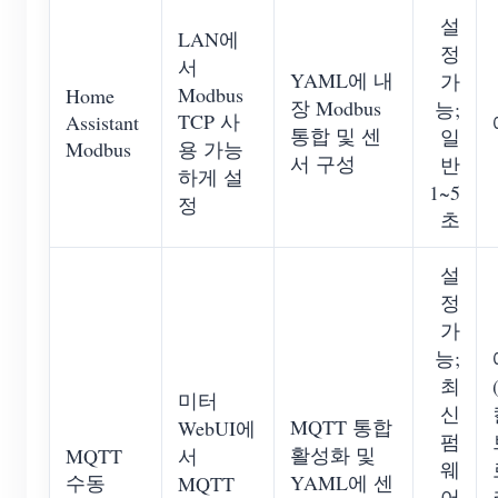
설
LAN에
정
서
YAML에 내
가
Modbus
Home
장 Modbus
능;
TCP 사
Assistant
통합 및 센
일
Modbus
용 가능
서 구성
반
하게 설
1~5
정
초
설
정
가
능;
최
미터
신
MQTT 통합
WebUI에
펌
활성화 및
MQTT
서
웨
수동
YAML에 센
MQTT
어