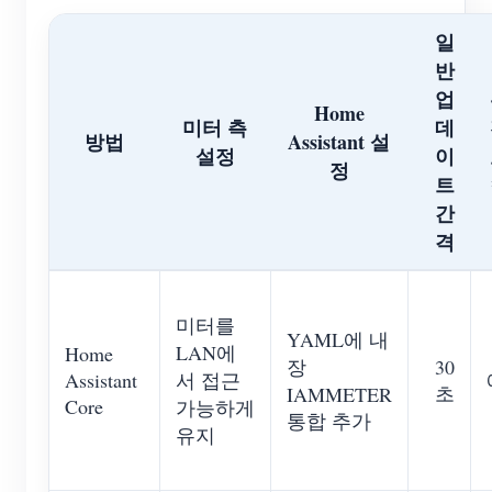
블로그
일
App Store
반
사이트 탐색
업
Home
PV 랭킹
미터 측
데
방법
Assistant 설
설정
이
정
트
간
격
미터를
YAML에 내
LAN에
Home
장
30
Assistant
서 접근
초
IAMMETER
Core
가능하게
통합 추가
유지