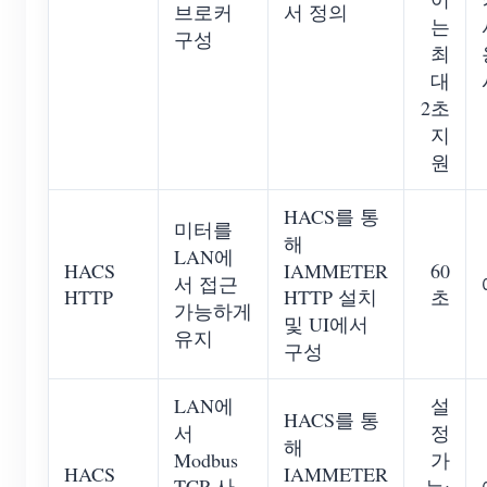
브로커
서 정의
는
구성
최
대
2초
지
원
HACS를 통
미터를
해
LAN에
HACS
IAMMETER
60
서 접근
HTTP
HTTP 설치
초
가능하게
및 UI에서
유지
구성
LAN에
설
HACS를 통
서
정
해
Modbus
가
HACS
IAMMETER
TCP 사