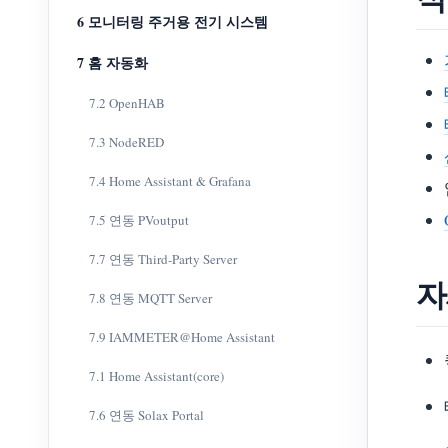
6 모니터링 주거용 전기 시스템
7 홈 자동화
7.2 OpenHAB
7.3 NodeRED
7.4 Home Assistant & Grafana
7.5 연동 PVoutput
7.7 연동 Third-Party Server
자
7.8 연동 MQTT Server
7.9 IAMMETER@Home Assistant
7.1 Home Assistant(core)
7.6 연동 Solax Portal