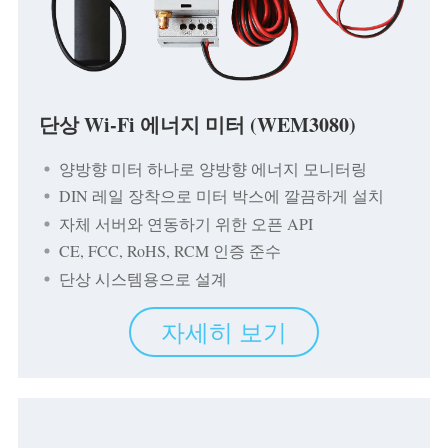
블로그
App Store
사이트 탐색
PV 랭킹
단상 Wi-Fi 에너지 미터 (WEM3080)
양방향 미터 하나로 양방향 에너지 모니터링
DIN 레일 장착으로 미터 박스에 깔끔하게 설치
자체 서버와 연동하기 위한 오픈 API
CE, FCC, RoHS, RCM 인증 준수
단상 시스템용으로 설계
자세히 보기