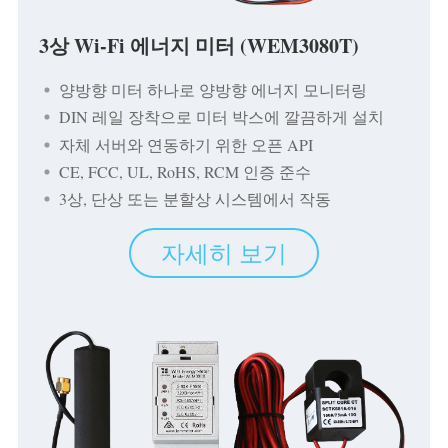
EV 충전기
3상 Wi-Fi 에너지 미터 (WEM3080T)
IAMMETER 시뮬레이터
가상 계량기
양방향 미터 하나로 양방향 에너지 모니터링
DIN 레일 장착으로 미터 박스에 깔끔하게 설치
에너지 예측 및 시뮬레이션 시스템
자체 서버와 연동하기 위한 오픈 API
애플리케이션
CE, FCC, UL, RoHS, RCM 인증 준수
3상, 단상 또는 분할상 시스템에서 작동
태양광 PV 시스템 에너지 모니터
스토어
전기 사용량 모니터
리소스
자세히 보기
PV 히터 제어 시스템
제품 빠른 시작
커뮤니티
홈 자동화
문서
기여자 프로그램
솔루션
공장 에너지 모니터링
튜토리얼 비디오
기여자 센터
문의
FAQ
IAMMETER 활동
회사 소개
뉴스
포럼