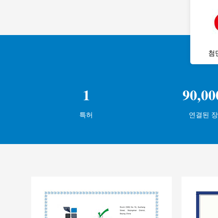
첨
1
90,00
특허
연결된 