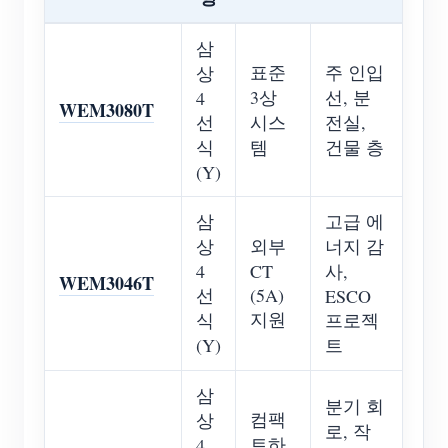
삼
표준
주 인입
상
3상
선, 분
4
WEM3080T
선
시스
전실,
식
템
건물 층
(Y)
삼
고급 에
상
외부
너지 감
4
CT
사,
WEM3046T
선
(5A)
ESCO
지원
식
프로젝
(Y)
트
삼
분기 회
컴팩
상
로, 작
트하
4