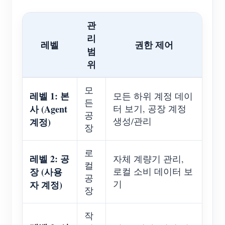
관
리
레벨
권한 제어
범
위
모
레벨 1: 본
모든 하위 계정 데이
든
사 (Agent
터 보기, 공장 계정
공
생성/관리
계정)
장
로
레벨 2: 공
자체 계량기 관리,
컬
장 (사용
로컬 소비 데이터 보
공
기
자 계정)
장
작