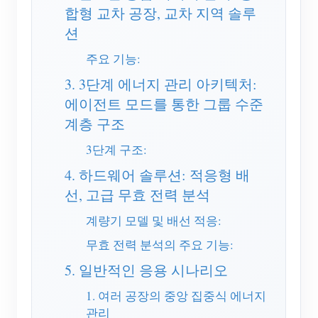
EV 충전기
합형 교차 공장, 교차 지역 솔루
션
IAMMETER 시뮬레이터
주요 기능:
가상 계량기
3. 3단계 에너지 관리 아키텍처:
에너지 예측 및 시뮬레이션 시스템
에이전트 모드를 통한 그룹 수준
애플리케이션
계층 구조
태양광 PV 시스템 에너지 모니터
스토어
3단계 구조:
전기 사용량 모니터
4. 하드웨어 솔루션: 적응형 배
리소스
선, 고급 무효 전력 분석
PV 히터 제어 시스템
제품 빠른 시작
커뮤니티
계량기 모델 및 배선 적응:
홈 자동화
문서
기여자 프로그램
솔루션
무효 전력 분석의 주요 기능:
공장 에너지 모니터링
튜토리얼 비디오
기여자 센터
문의
5. 일반적인 응용 시나리오
FAQ
IAMMETER 활동
1. 여러 공장의 중앙 집중식 에너지
회사 소개
관리
뉴스
포럼