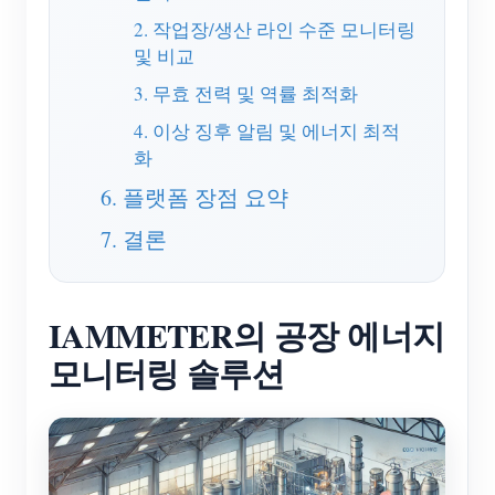
2. 작업장/생산 라인 수준 모니터링
블로그
App Store
및 비교
사이트 탐색
3. 무효 전력 및 역률 최적화
PV 랭킹
4. 이상 징후 알림 및 에너지 최적
화
6. 플랫폼 장점 요약
7. 결론
IAMMETER의 공장 에너지
모니터링 솔루션