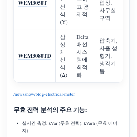
WEM3050T
업장,
선
고 경
사무실
식
제적
구역
(Y)
삼
Delta
압축기,
배선
상
사출 성
시스
3
WEM3080TD
형기,
선
템에
냉각기
식
최적
등
(Δ)
화
/newsshow/blog-electrical-meter
무효 전력 분석의 주요 기능:
실시간 측정: kVar (무효 전력), kVarh (무효 에너
지)