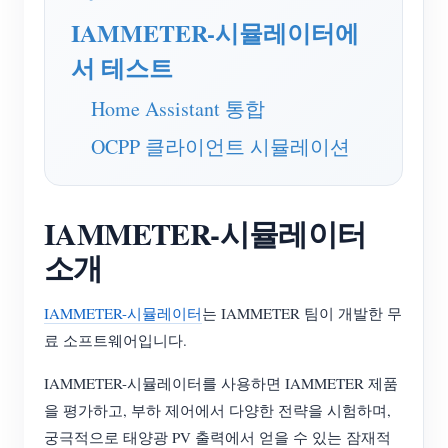
EV 충전기
IAMMETER-시뮬레이터에
IAMMETER 시뮬레이터
서 테스트
가상 계량기
Home Assistant 통합
에너지 예측 및 시뮬레이션 시스템
OCPP 클라이언트 시뮬레이션
애플리케이션
태양광 PV 시스템 에너지 모니터
스토어
IAMMETER-시뮬레이터
전기 사용량 모니터
리소스
소개
PV 히터 제어 시스템
제품 빠른 시작
커뮤니티
IAMMETER-시뮬레이터
는 IAMMETER 팀이 개발한 무
홈 자동화
문서
기여자 프로그램
솔루션
료 소프트웨어입니다.
공장 에너지 모니터링
튜토리얼 비디오
기여자 센터
문의
IAMMETER-시뮬레이터를 사용하면 IAMMETER 제품
FAQ
IAMMETER 활동
을 평가하고, 부하 제어에서 다양한 전략을 시험하며,
회사 소개
궁극적으로 태양광 PV 출력에서 얻을 수 있는 잠재적
뉴스
포럼