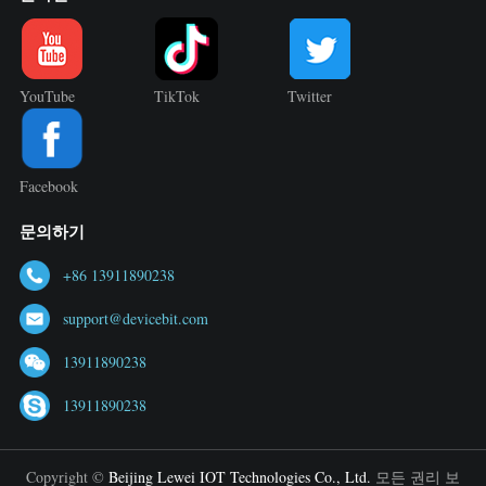
YouTube
TikTok
Twitter
Facebook
문의하기
+86 13911890238
support@devicebit.com
13911890238
13911890238
Copyright ©
Beijing Lewei IOT Technologies Co., Ltd.
모든 권리 보