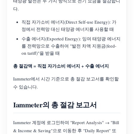
태양광 발전은 두 가지 방식으로 전기 요금을 절감합니
EV 충전기
다.
IAMMETER 시뮬레이터
직접 자가소비 에너지(Direct Self-use Energy): 가
가상 계량기
정에서 전력망 대신 태양광 에너지를 사용할 때
에너지 예측 및 시뮬레이션 시스템
수출 에너지(Exported Energy): 잉여 태양광 에너지
를 전력망으로 수출하여 "발전 차액 지원금(feed-
애플리케이션
on tariff)"을 받을 때
태양광 PV 시스템 에너지 모니터
스토어
총 절감액 = 직접 자가소비 에너지 + 수출 에너지
전기 사용량 모니터
리소스
Iammeter에서 시간 기준으로 총 절감 보고서를 확인할
PV 히터 제어 시스템
제품 빠른 시작
커뮤니티
수 있습니다.
홈 자동화
문서
기여자 프로그램
솔루션
Iammeter의 총 절감 보고서
공장 에너지 모니터링
튜토리얼 비디오
기여자 센터
문의
FAQ
IAMMETER 활동
Iammeter 계정에 로그인하여 "Report Analysis" → "Bill
회사 소개
& Income & Saving"으로 이동한 후 "Daily Report" 또
뉴스
포럼