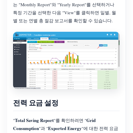
는 "Monthly Report"와 "Yearly Report"를 선택하거나
블로그
App Store
특정 기간을 선택한 다음 "View"를 클릭하면 일별, 월
별 또는 연별 총 절감 보고서를 확인할 수 있습니다.
사이트 탐색
PV 랭킹
전력 요금 설정
Total Saving Report
Grid
"
"를 확인하려면 "
Consumption
Exported Energy
"과 "
"에 대한 전력 요금