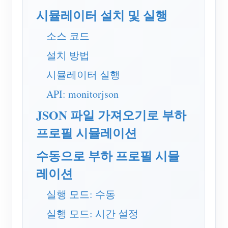
EV 충전기
시뮬레이터 설치 및 실행
IAMMETER 시뮬레이터
소스 코드
가상 계량기
설치 방법
에너지 예측 및 시뮬레이션 시스템
시뮬레이터 실행
애플리케이션
API: monitorjson
태양광 PV 시스템 에너지 모니터
스토어
JSON 파일 가져오기로 부하
전기 사용량 모니터
리소스
프로필 시뮬레이션
PV 히터 제어 시스템
제품 빠른 시작
커뮤니티
수동으로 부하 프로필 시뮬
홈 자동화
문서
기여자 프로그램
레이션
솔루션
공장 에너지 모니터링
튜토리얼 비디오
기여자 센터
문의
실행 모드: 수동
FAQ
IAMMETER 활동
회사 소개
실행 모드: 시간 설정
뉴스
포럼