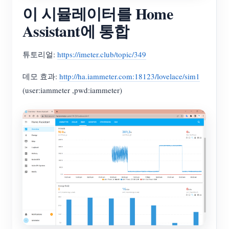
이 시뮬레이터를 Home
Assistant에 통합
튜토리얼:
https://imeter.club/topic/349
데모 효과:
http://ha.iammeter.com:18123/lovelace/sim1
(user:iammeter ,pwd:iammeter)