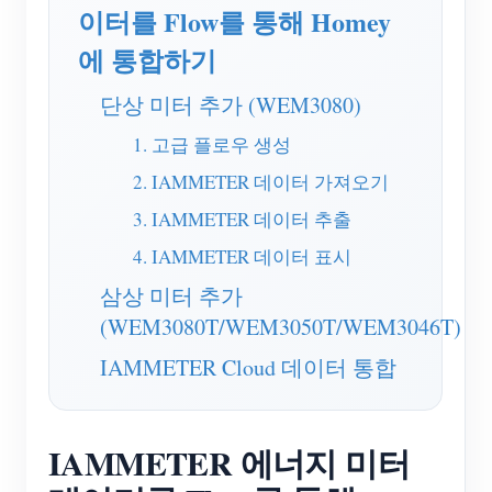
EV 충전기
이터를 Flow를 통해 Homey
IAMMETER 시뮬레이터
에 통합하기
가상 계량기
단상 미터 추가 (WEM3080)
에너지 예측 및 시뮬레이션 시스템
1. 고급 플로우 생성
애플리케이션
2. IAMMETER 데이터 가져오기
3. IAMMETER 데이터 추출
태양광 PV 시스템 에너지 모니터
스토어
4. IAMMETER 데이터 표시
전기 사용량 모니터
리소스
삼상 미터 추가
PV 히터 제어 시스템
제품 빠른 시작
커뮤니티
(WEM3080T/WEM3050T/WEM3046T)
홈 자동화
문서
IAMMETER Cloud 데이터 통합
기여자 프로그램
솔루션
공장 에너지 모니터링
튜토리얼 비디오
기여자 센터
문의
FAQ
IAMMETER 활동
IAMMETER 에너지 미터
회사 소개
뉴스
포럼