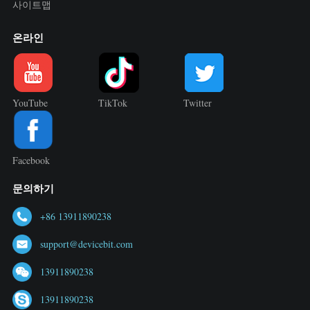
사이트맵
온라인
YouTube
TikTok
Twitter
Facebook
문의하기
+86 13911890238
support@devicebit.com
13911890238
13911890238