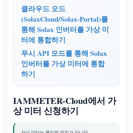
EV 충전기
클라우드 모드
IAMMETER 시뮬레이터
(SolaxCloud/Solax-Portal)를
가상 계량기
통해 Solax 인버터를 가상 미
에너지 예측 및 시뮬레이션 시스템
터에 통합하기
애플리케이션
푸시 API 모드를 통해 Solax
태양광 PV 시스템 에너지 모니터
인버터를 가상 미터에 통합
스토어
하기
전기 사용량 모니터
리소스
PV 히터 제어 시스템
제품 빠른 시작
커뮤니티
홈 자동화
문서
IAMMETER-Cloud에서 가
기여자 프로그램
솔루션
공장 에너지 모니터링
상 미터 신청하기
튜토리얼 비디오
기여자 센터
문의
FAQ
IAMMETER 활동
회사 소개
뉴스
가상 미터는 물리적 장치가 아니라
포럼