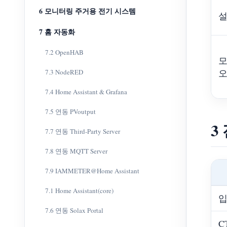
6 모니터링 주거용 전기 시스템
7 홈 자동화
7.2 OpenHAB
모
7.3 NodeRED
7.4 Home Assistant & Grafana
7.5 연동 PVoutput
3
7.7 연동 Third-Party Server
7.8 연동 MQTT Server
7.9 IAMMETER@Home Assistant
7.1 Home Assistant(core)
입
7.6 연동 Solax Portal
C