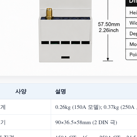
사양
설명
무게
0.26kg (150A 모델); 0.37kg (250
크기
90×36.5×58mm (2 DIN 극)