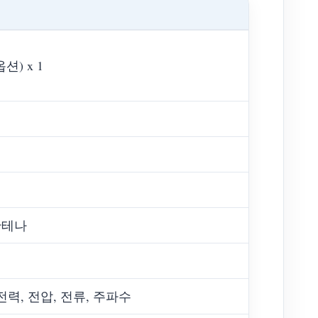
션) x 1
안테나
전력, 전압, 전류, 주파수