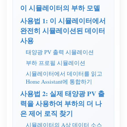
EV 충전기
이 시뮬레이터의 부하 모델
IAMMETER 시뮬레이터
사용법 1: 이 시뮬레이터에서
가상 계량기
완전히 시뮬레이션된 데이터
에너지 예측 및 시뮬레이션 시스템
사용
애플리케이션
태양광 PV 출력 시뮬레이션
태양광 PV 시스템 에너지 모니터
스토어
부하 프로필 시뮬레이션
전기 사용량 모니터
리소스
시뮬레이터에서 데이터를 읽고
PV 히터 제어 시스템
Home Assistant에 통합하기
제품 빠른 시작
커뮤니티
홈 자동화
사용법 2: 실제 태양광 PV 출
문서
기여자 프로그램
솔루션
공장 에너지 모니터링
력을 사용하여 부하의 더 나
튜토리얼 비디오
기여자 센터
문의
은 제어 로직 찾기
FAQ
IAMMETER 활동
회사 소개
시뮬레이터의 A상 데이터 소스
뉴스
포럼