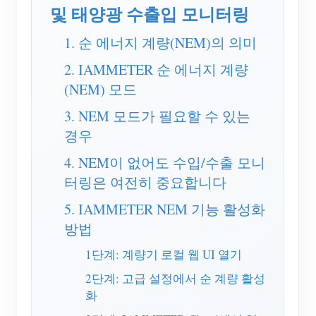
EV 충전기
및 태양광 수출입 모니터링
IAMMETER 시뮬레이터
1. 순 에너지 계량(NEM)의 의미
가상 계량기
2. IAMMETER 순 에너지 계량
에너지 예측 및 시뮬레이션 시스템
(NEM) 모드
3. NEM 모드가 필요할 수 있는
애플리케이션
경우
태양광 PV 시스템 에너지 모니터
스토어
4. NEM이 없어도 수입/수출 모니
전기 사용량 모니터
리소스
터링은 여전히 중요합니다
PV 히터 제어 시스템
제품 빠른 시작
커뮤니티
5. IAMMETER NEM 기능 활성화
홈 자동화
방법
문서
기여자 프로그램
솔루션
공장 에너지 모니터링
1단계: 계량기 로컬 웹 UI 열기
튜토리얼 비디오
기여자 센터
문의
2단계: 고급 설정에서 순 계량 활성
FAQ
IAMMETER 활동
회사 소개
화
뉴스
포럼