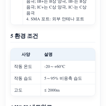
음극; IB+는 B상 양극, IB-는 B상
음극; IC+는 C상 양극, IC-는 C상
음극
4. SMA 포트: 외부 안테나 포트
5 환경 조건
사양
설명
작동 온도
-20～+60℃
작동 습도
5～95% 비응축 습도
고도
≤ 2000m