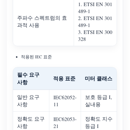
1. ETSI EN 301
489-1
주파수 스펙트럼의 효
2. ETSI EN 301
과적 사용
489-1
3. ETSI EN 300
328
적용된 IEC 표준
필수 요구
적용 표준
미터 클래스
사항
일반 요구
보호 등급 I,
IEC62052-
사항
11
실내용
정확도 요구
정확도 지수
IEC62053-
사항
21
등급 I