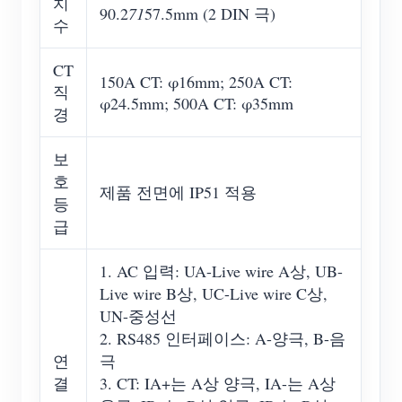
치
90.2
71
57.5mm (2 DIN 극)
수
CT
150A CT: φ16mm; 250A CT:
직
φ24.5mm; 500A CT: φ35mm
경
보
호
제품 전면에 IP51 적용
등
급
1. AC 입력: UA-Live wire A상, UB-
Live wire B상, UC-Live wire C상,
UN-중성선
2. RS485 인터페이스: A-양극, B-음
연
극
결
3. CT: IA+는 A상 양극, IA-는 A상