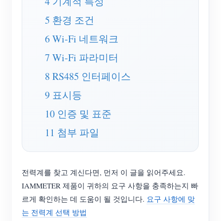
4 기계적 특성
EV 충전기
5 환경 조건
IAMMETER 시뮬레이터
6 Wi-Fi 네트워크
가상 계량기
7 Wi-Fi 파라미터
에너지 예측 및 시뮬레이션 시스템
8 RS485 인터페이스
애플리케이션
9 표시등
태양광 PV 시스템 에너지 모니터
스토어
10 인증 및 표준
전기 사용량 모니터
리소스
11 첨부 파일
PV 히터 제어 시스템
제품 빠른 시작
커뮤니티
홈 자동화
문서
기여자 프로그램
솔루션
전력계를 찾고 계신다면, 먼저 이 글을 읽어주세요.
공장 에너지 모니터링
튜토리얼 비디오
기여자 센터
문의
IAMMETER 제품이 귀하의 요구 사항을 충족하는지 빠
FAQ
르게 확인하는 데 도움이 될 것입니다.
요구 사항에 맞
IAMMETER 활동
회사 소개
는 전력계 선택 방법
뉴스
포럼