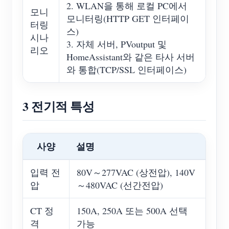
2. WLAN을 통해 로컬 PC에서
모니
모니터링(HTTP GET 인터페이
터링
스)
시나
3. 자체 서버, PVoutput 및
리오
HomeAssistant와 같은 타사 서버
와 통합(TCP/SSL 인터페이스)
3 전기적 특성
사양
설명
입력 전
80V～277VAC (상전압), 140V
압
～480VAC (선간전압)
CT 정
150A, 250A 또는 500A 선택
격
가능