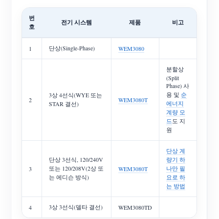
번
전기 시스템
제품
비고
호
단상(Single-Phase)
1
WEM3080
분할상
(Split
Phase) 사
용 및
순
3상 4선식(WYE 또는
2
WEM3080T
에너지
STAR 결선)
계량 모
드
도 지
원
단상 계
단상 3선식, 120/240V
량기 하
또는 120/208V(2상 또
나만 필
3
WEM3080T
는 에디슨 방식)
요로 하
는 방법
3상 3선식(델타 결선)
4
WEM3080TD