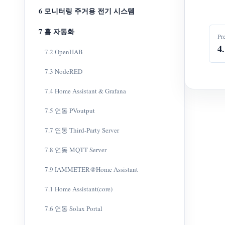
6 모니터링 주거용 전기 시스템
7 홈 자동화
Pr
4
7.2 OpenHAB
7.3 NodeRED
7.4 Home Assistant & Grafana
7.5 연동 PVoutput
7.7 연동 Third-Party Server
7.8 연동 MQTT Server
7.9 IAMMETER@Home Assistant
7.1 Home Assistant(core)
7.6 연동 Solax Portal