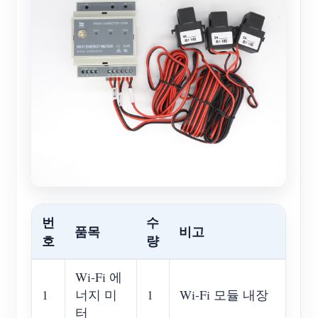
번
수
품목
비고
호
량
Wi-Fi 에
1
너지 미
1
Wi-Fi 모듈 내장
터