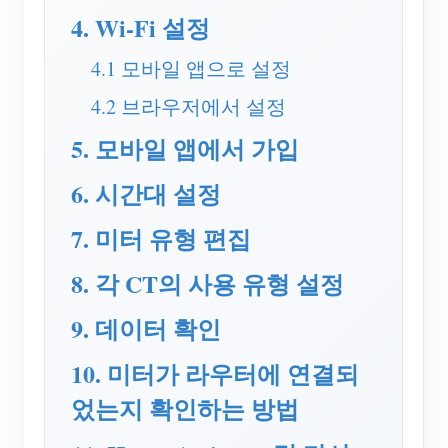
EV 충전기
4. Wi-Fi 설정
IAMMETER 시뮬레이터
4.1 모바일 앱으로 설정
가상 계량기
4.2 브라우저에서 설정
에너지 예측 및 시뮬레이션 시스템
5. 모바일 앱에서 가입
애플리케이션
6. 시간대 설정
태양광 PV 시스템 에너지 모니터
스토어
7. 미터 유형 편집
전기 사용량 모니터
리소스
8. 각 CT의 사용 유형 설정
PV 히터 제어 시스템
제품 빠른 시작
커뮤니티
홈 자동화
9. 데이터 확인
문서
기여자 프로그램
솔루션
공장 에너지 모니터링
튜토리얼 비디오
10. 미터가 라우터에 연결되
기여자 센터
문의
었는지 확인하는 방법
FAQ
IAMMETER 활동
회사 소개
뉴스
포럼