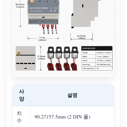
사
설명
양
치
90.2
71
57.5mm (2 DIN 폴)
수