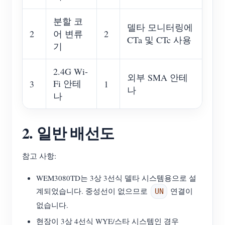
분할 코
델타 모니터링에
2
어 변류
2
CTa 및 CTc 사용
기
2.4G Wi-
외부 SMA 안테
Fi 안테
3
1
나
나
2. 일반 배선도
참고 사항:
WEM3080TD는 3상 3선식 델타 시스템용으로 설
계되었습니다. 중성선이 없으므로
연결이
UN
없습니다.
현장이 3상 4선식 WYE/스타 시스템인 경우