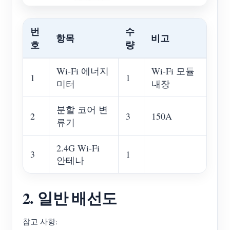
번
수
항목
비고
호
량
Wi-Fi 에너지
Wi-Fi 모듈
1
1
미터
내장
분할 코어 변
2
3
150A
류기
2.4G Wi-Fi
3
1
안테나
2. 일반 배선도
참고 사항: