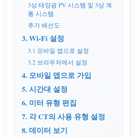
EV 충전기
3상 태양광 PV 시스템 및 3상 계
통 시스템
IAMMETER 시뮬레이터
추가 배선도
가상 계량기
3. Wi-Fi 설정
에너지 예측 및 시뮬레이션 시스템
애플리케이션
3.1 모바일 앱으로 설정
3.2 브라우저에서 설정
태양광 PV 시스템 에너지 모니터
스토어
4. 모바일 앱으로 가입
전기 사용량 모니터
리소스
PV 히터 제어 시스템
5. 시간대 설정
제품 빠른 시작
커뮤니티
홈 자동화
문서
6. 미터 유형 편집
기여자 프로그램
솔루션
공장 에너지 모니터링
튜토리얼 비디오
기여자 센터
문의
7. 각 CT의 사용 유형 설정
FAQ
IAMMETER 활동
회사 소개
8. 데이터 보기
뉴스
포럼