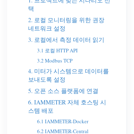
1. 프로젝트에 맞는 시나리오 선
EV 충전기
택
IAMMETER 시뮬레이터
2. 로컬 모니터링을 위한 권장
가상 계량기
네트워크 설정
에너지 예측 및 시뮬레이션 시스템
3. 로컬에서 측정 데이터 읽기
애플리케이션
3.1 로컬 HTTP API
3.2 Modbus TCP
태양광 PV 시스템 에너지 모니터
스토어
4. 미터가 시스템으로 데이터를
전기 사용량 모니터
리소스
보내도록 설정
PV 히터 제어 시스템
제품 빠른 시작
커뮤니티
5. 오픈 소스 플랫폼에 연결
홈 자동화
문서
기여자 프로그램
솔루션
6. IAMMETER 자체 호스팅 시
공장 에너지 모니터링
튜토리얼 비디오
스템 배포
기여자 센터
문의
FAQ
6.1 IAMMETER-Docker
IAMMETER 활동
회사 소개
6.2 IAMMETER-Central
뉴스
포럼