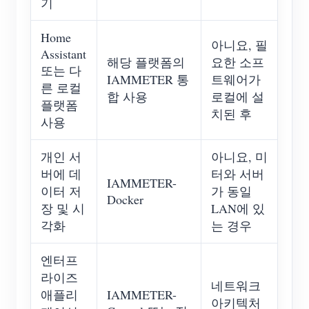
기
Home
아니요, 필
Assistant
해당 플랫폼의
요한 소프
또는 다
IAMMETER 통
트웨어가
른 로컬
합 사용
로컬에 설
플랫폼
치된 후
사용
개인 서
아니요, 미
버에 데
터와 서버
IAMMETER-
이터 저
가 동일
Docker
장 및 시
LAN에 있
각화
는 경우
엔터프
라이즈
네트워크
애플리
IAMMETER-
아키텍처