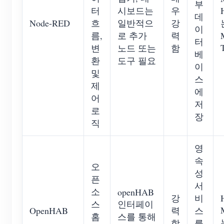
부
터
시보드는
우
데
Node-RED
흐
일반적으
강
이
름,
로 추가
력
터
변
노드 또는
함
베
환
도구 필요
이
및
스
제
에
어
저
로
장
직
영
속
오
성
픈
서
소
openHAB
강
비
스
인터페이
OpenHAB
력
스
홈
스를 통해
함
를