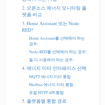
EV 충전기
2. 오픈소스 에너지 모니터링 플
IAMMETER 시뮬레이터
랫폼 비교
가상 계량기
3. Home Assistant 또는 Node-
에너지 예측 및 시뮬레이션 시스템
RED?
Home Assistant를 선택해야 하는
애플리케이션
경우:
태양광 PV 시스템 에너지 모니터
스토어
Node-RED를 선택해야 하는 경우:
전기 사용량 모니터
리소스
둘 다 사용해야 하는 경우:
PV 히터 제어 시스템
4. 에너지 미터 인터페이스 선택
제품 빠른 시작
커뮤니티
홈 자동화
MQTT 에너지 미터 통합
문서
기여자 프로그램
솔루션
공장 에너지 모니터링
Modbus 에너지 미터 통합
튜토리얼 비디오
기여자 센터
문의
로컬 HTTP API 통합
FAQ
IAMMETER 활동
회사 소개
5. 플랫폼별 통합 경로
뉴스
포럼