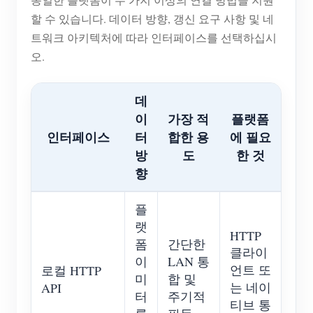
할 수 있습니다. 데이터 방향, 갱신 요구 사항 및 네
트워크 아키텍처에 따라 인터페이스를 선택하십시
오.
데
이
가장 적
플랫폼
인터페이스
터
합한 용
에 필요
방
도
한 것
향
플
랫
HTTP
폼
간단한
클라이
이
LAN 통
언트 또
로컬 HTTP
미
합 및
는 네이
API
터
주기적
티브 통