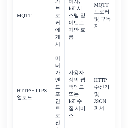
가
비자,
MQTT
브
IoT 시
브로커
MQTT
로
스템 및
및 구독
커
이벤트
자
에
기반 흐
게
름
시
미
터
가
사용자
엔
정의 웹
HTTP
드
백엔드
수신기
HTTP/HTTPS
포
또는
및
업로드
인
IoT 수
JSON
파서
트
집 서비
로
스
전