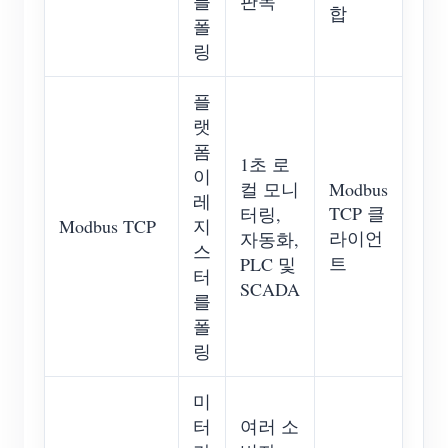
를
판독
합
폴
링
플
랫
폼
1초 로
이
컬 모니
Modbus
레
TCP 클
터링,
Modbus TCP
지
라이언
자동화,
스
트
PLC 및
터
SCADA
를
폴
링
미
터
여러 소