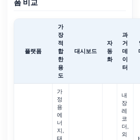
폼 비교
가
장
과
적
자
거
플랫폼
합
대시보드
동
데
한
화
이
용
터
도
가
내
정
장
용
레
에
코
너
더,
지,
외
태