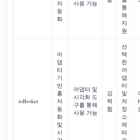
자
사용 가능
통
동
해
화
지
원
선
어
택
댑
한
터
어
기
댑
반
터
어댑터 및
홈
강
및
시각화 도
ioBroker
자
력
저
구를 통해
동
함
장
사용 가능
화
소
및
에
시
따