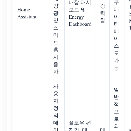
부
내장 대시
양
강
데
Home
보드 및
광
력
Assistant
이
Energy
및
함
Dashboard
터
스
베
마
이
트
스
홈
도
사
가
용
능
자
사
일
용
반
자
적
정
으
의
로
데
플로우 편
외
이
집기, 대
매