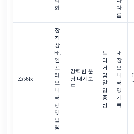
각
라
화
다
름
장
치
상
태,
트
내
인
리
장
프
거
모
강력한 운
라
및
니
영 대시보
Zabbix
모
알
터
드
니
림
링
터
중
기
링
심
록
및
알
림