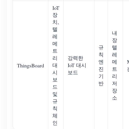
IoT
장
치,
텔
내
레
장
메
규
텔
트
칙
레
리
강력한
엔
메
대
IoT 대시
ThingsBoard
진
트
시
보드
기
리
보
반
저
드
장
및
소
규
칙
체
인