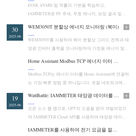
EV 충전기
kVAR, kVARh 및 역률의 기본을 학습하고,
IAMMETER로 PF 추세, 무효 에너지, 보정 결과 및
IAMMETER 시뮬레이터
Modbus/MQTT 데이터를 모니터링하는 방법을 알아보
가상 계량기
WEM3050T 분할상 에너지 모니터링 (북미)
02
30
세요.
2025-07
2025-06
에너지 예측 및 시뮬레이션 시스템
WEM3050T를 사용하여 북미 분할상 그리드 전력과 태
양광 인버터 출력을 모니터링하여 가정용 에너지 및
애플리케이션
태양광 분석을 수행하는 방법을 알아보세요.
Home Assistant Modbus TCP 에너지 미터 통합
태양광 PV 시스템 에너지 모니터
스토어
전기 사용량 모니터
Modbus TCP는 에너지 미터를 Home Assistant에 연결하
리소스
는 가장 빠른 방법 중 하나입니다. 로컬 네트워크에서
PV 히터 제어 시스템
제품 빠른 시작
커뮤니티
작동하며 인터넷 연결에 의존하지 않으므로 실시간 전
WattBattle: IAMMETER 태양광 데이터를 친구들과 비교할 수 있는 오픈 소스 웹 앱
홈 자동화
25
19
문서
력 모니터링, 태양광 잉여 자동화, 부하 제어 및 Home
기여자 프로그램
솔루션
2025-06
2025-06
Assistant Energy Dashboard에 적합합니다.
오픈 소스 웹 앱으로, GPT의 도움을 받아 개발되었으
공장 에너지 모니터링
튜토리얼 비디오
기여자 센터
문의
며 IAMMETER Cloud API를 사용하여 태양광 데이터
FAQ
IAMMETER 활동
를 비교하고 친구들과 성능 순위를 매깁니다.
회사 소개
IAMMETER를 사용하여 전기 요금을 절약할 수 있는지 확인해보세요
뉴스
포럼