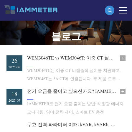
블로그
제품
단상 Wi-Fi 에너지 계량기 (WEM3080)
분상 Wi-Fi 에너지 계량기 (WEM2067)
WEM3046TE vs WEM3046T: 이중 CT 설치 Wi-Fi 에너지 미터
26
삼상 Wi-Fi 에너지 계량기 (WEM3080T)
2025-08
WEM3046TE는 이중 CT 비침습적 설치를 지원하고,
삼상 Wi-Fi 에너지 계량기 (WEM3046T)
WEM3046T는 5A CT에 연결됩니다. 두 제품 모두
IAMMETER의 핵심 기능인 무효 전력, 순 미터링, API
삼상 Wi-Fi 에너지 계량기 (WEM3050T)
전기 요금을 줄이고 싶으신가요? IAMMETER의 태양광 에너지 모니터링 솔루션을 사용해보세요
15
18
및 MQTT를 공유합니다.
WiFi 전력 컨트롤러
2025-08
2025-07
IAMMETER로 전기 요금 줄이는 방법: 태양광 에너지
IAMMETER Cloud Pro
모니터링, 잉여 전력 제어, 스마트 EV 충전
셀프 호스팅 서비스
무효 전력 파라미터 이해: kVAR, kVARh, PF 등