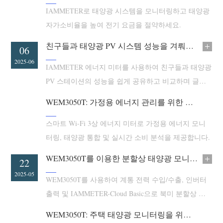
IAMMETER로 태양광 시스템을 모니터링하고 태양광
블로그
App Store
자가소비율을 높여 전기 요금을 절약하세요.
사이트 탐색
친구들과 태양광 PV 시스템 성능을 겨뤄보세요!
13
06
PV 랭킹
2025-06
2025-06
IAMMETER 에너지 미터를 사용하여 친구들과 태양광
PV 스테이션의 성능을 쉽게 공유하고 비교하며 글로
벌 순위표에 참여하세요.
WEM3050T: 가정용 에너지 관리를 위한 이상적인 선택
스마트 Wi-Fi 3상 에너지 미터로 가정용 에너지 모니
터링, 태양광 통합 및 실시간 소비 분석을 제공합니다.
WEM3050T를 이용한 분할상 태양광 모니터링
23
22
2025-05
2025-05
WEM3050T를 사용하여 계통 전력 수입/수출, 인버터
출력 및 IAMMETER-Cloud Basic으로 북미 분할상 태
양광 모니터링을 비용 효율적으로 수행하세요.
WEM3050T: 주택 태양광 모니터링을 위한 비용 효율적인 Wi-Fi 에너지 미터