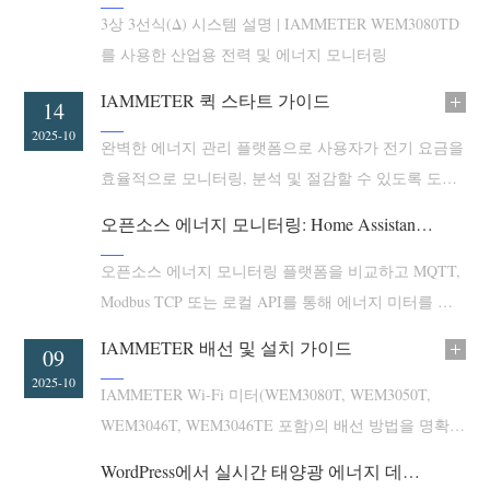
3상 3선식(Δ) 시스템 설명 | IAMMETER WEM3080TD
블로그
App Store
를 사용한 산업용 전력 및 에너지 모니터링
사이트 탐색
IAMMETER 퀵 스타트 가이드
27
14
PV 랭킹
2025-10
2025-10
완벽한 에너지 관리 플랫폼으로 사용자가 전기 요금을
효율적으로 모니터링, 분석 및 절감할 수 있도록 도와
줍니다.
오픈소스 에너지 모니터링: Home Assistant, Node-RED 등
오픈소스 에너지 모니터링 플랫폼을 비교하고 MQTT,
Modbus TCP 또는 로컬 API를 통해 에너지 미터를 연
결하여 대시보드 및 자동화를 구현하는 방법을 알아보
IAMMETER 배선 및 설치 가이드
13
09
십시오.
2025-10
2025-10
IAMMETER Wi-Fi 미터(WEM3080T, WEM3050T,
WEM3046T, WEM3046TE 포함)의 배선 방법을 명확한
다이어그램과 클라우드 설정 팁과 함께 알아보십시오.
WordPress에서 실시간 태양광 에너지 데이터 표시 | IAMMETER-Cloud API 플러그인