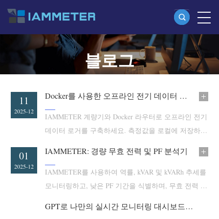
블로그
제품
단상 Wi-Fi 에너지 계량기 (WEM3080)
분상 Wi-Fi 에너지 계량기 (WEM2067)
Docker를 사용한 오프라인 전기 데이터 로거 구축 방법
11
삼상 Wi-Fi 에너지 계량기 (WEM3080T)
2025-12
IAMMETER 계량기와 Docker 라우터로 오프라인 전기
삼상 Wi-Fi 에너지 계량기 (WEM3046T)
데이터 로거를 구축하세요. 측정값을 로컬에 저장하고
브라우저나 USB로 CSV 파일을 검색할 수 있습니다.
삼상 Wi-Fi 에너지 계량기 (WEM3050T)
IAMMETER: 경량 무효 전력 및 PF 분석기
07
01
WiFi 전력 컨트롤러
2025-12
2025-12
IAMMETER를 사용하여 역률, kVAR 및 kVARh 추세를
IAMMETER Cloud Pro
모니터링하고, 낮은 PF 기간을 식별하며, 무효 전력 보
정 결과를 확인하는 방법
셀프 호스팅 서비스
GPT로 나만의 실시간 모니터링 대시보드 만들기