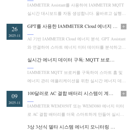
EV 충전기
IAMMETER Assistant를 사용하여 IAMMETER MQTT
실시간 대시보드를 자동 생성합니다. 올바르고 실행
IAMMETER 시뮬레이터
가능한 코드를 생성하는 유일한 GPT입니다.
가상 계량기
GPT를 사용한 IAMMETER Cloud 에너지 데이터 분석
28
26
2025-11
2025-11
에너지 예측 및 시뮬레이션 시스템
AI 기반 IAMMETER Cloud 에너지 분석. GPT Assistant
와 연결하여 스마트 에너지 미터 데이터를 분석하고
애플리케이션
에너지 최적화 보고서를 자동 생성합니다.
실시간 에너지 데이터 구독: MQTT 브로커 가이드 (2025 에디션)
태양광 PV 시스템 에너지 모니터
스토어
전기 사용량 모니터
IAMMETER MQTT 브로커를 구독하여 스마트 홈 및
리소스
에너지 관리 애플리케이션을 위한 실시간 에너지 데이
PV 히터 제어 시스템
제품 빠른 시작
커뮤니티
터에 액세스하는 방법을 알아보세요.
100달러로 AC 결합 배터리 시스템이 계통을 명확히 볼 수 있게 하세요
홈 자동화
12
09
문서
기여자 프로그램
솔루션
2025-11
2025-11
IAMMETER WEM3050T 또는 WEM3080 에너지 미터
공장 에너지 모니터링
튜토리얼 비디오
기여자 센터
문의
로 AC 결합 배터리를 더욱 스마트하게 만들어 실시간
FAQ
IAMMETER 활동
전력 흐름 제어를 구현하세요.
회사 소개
3상 3선식 델타 시스템 에너지 모니터링 가이드
뉴스
포럼