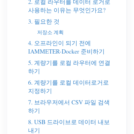
2. 로컬 라우터를 데이터 로거로
EV 충전기
사용하는 이유는 무엇인가요?
IAMMETER 시뮬레이터
3. 필요한 것
가상 계량기
저장소 계획
에너지 예측 및 시뮬레이션 시스템
4. 오프라인이 되기 전에
애플리케이션
IAMMETER-Docker 준비하기
태양광 PV 시스템 에너지 모니터
5. 계량기를 로컬 라우터에 연결
스토어
하기
전기 사용량 모니터
리소스
6. 계량기를 로컬 데이터로거로
PV 히터 제어 시스템
제품 빠른 시작
커뮤니티
지정하기
홈 자동화
문서
기여자 프로그램
솔루션
7. 브라우저에서 CSV 파일 검색
공장 에너지 모니터링
튜토리얼 비디오
하기
기여자 센터
문의
FAQ
8. USB 드라이브로 데이터 내보
IAMMETER 활동
회사 소개
내기
뉴스
포럼