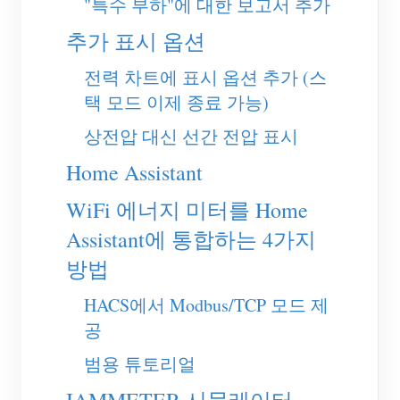
"특수 부하"에 대한 보고서 추가
EV 충전기
추가 표시 옵션
IAMMETER 시뮬레이터
전력 차트에 표시 옵션 추가 (스
가상 계량기
택 모드 이제 종료 가능)
에너지 예측 및 시뮬레이션 시스템
상전압 대신 선간 전압 표시
애플리케이션
Home Assistant
태양광 PV 시스템 에너지 모니터
스토어
WiFi 에너지 미터를 Home
전기 사용량 모니터
리소스
Assistant에 통합하는 4가지
PV 히터 제어 시스템
제품 빠른 시작
커뮤니티
방법
홈 자동화
문서
기여자 프로그램
솔루션
HACS에서 Modbus/TCP 모드 제
공장 에너지 모니터링
튜토리얼 비디오
공
기여자 센터
문의
FAQ
범용 튜토리얼
IAMMETER 활동
회사 소개
뉴스
포럼