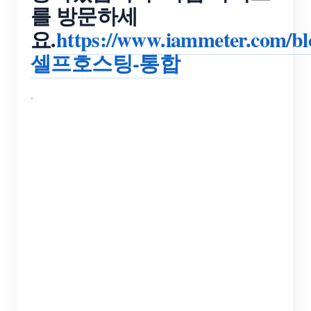
IAMMETER 시뮬레이터
를 방문하세
요.
https://www.iammeter.com/bl
가상미터
셀프호스팅-통합
에너지 예측 및 시뮬레이션 시스템
애플리케이션
.
태양광 발전 시스템 에너지 모니터
가게
전기 사용량 모니터
자원
PV 히터 제어 시스템
제품 빠른 시작
지역 사회
홈 오토메이션
문서
개발자
공장 에너지 모니터링
튜토리얼 비디오
탐구하다
연락하다
자주하는 질문
보상 프로그램
회사 소개
소식
블로그