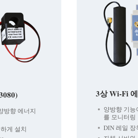
3상 Wi-Fi
080)
양방향 기능
 양방향 에너지
를 모니터링
DIN 레일
끔하게 설치