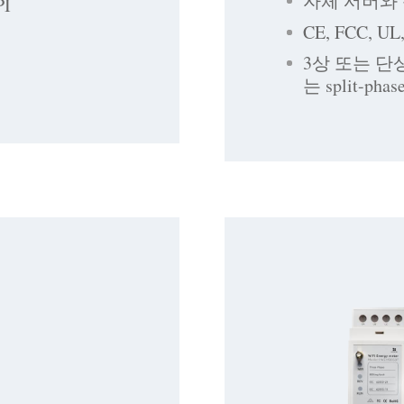
자체 서버와 통
I
CE, FCC, U
3상 또는 단
는 split-p