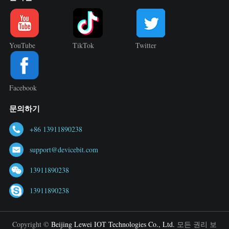
YouTube
TikTok
Twitter
Facebook
문의하기
+86 13911890238
support@devicebit.com
13911890238
13911890238
Copyright ©
Beijing Lewei IOT Technologies Co., Ltd.
모든 권리 보