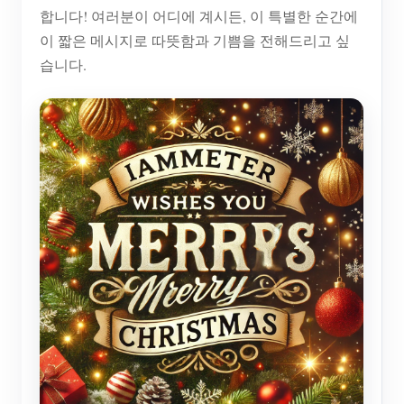
EV 충전기
합니다! 여러분이 어디에 계시든, 이 특별한 순간에
이 짧은 메시지로 따뜻함과 기쁨을 전해드리고 싶
IAMMETER 시뮬레이터
습니다.
가상 계량기
에너지 예측 및 시뮬레이션 시스템
애플리케이션
태양광 PV 시스템 에너지 모니터
스토어
전기 사용량 모니터
리소스
PV 히터 제어 시스템
제품 빠른 시작
커뮤니티
홈 자동화
문서
기여자 프로그램
솔루션
공장 에너지 모니터링
튜토리얼 비디오
기여자 센터
문의
FAQ
IAMMETER 활동
회사 소개
뉴스
포럼