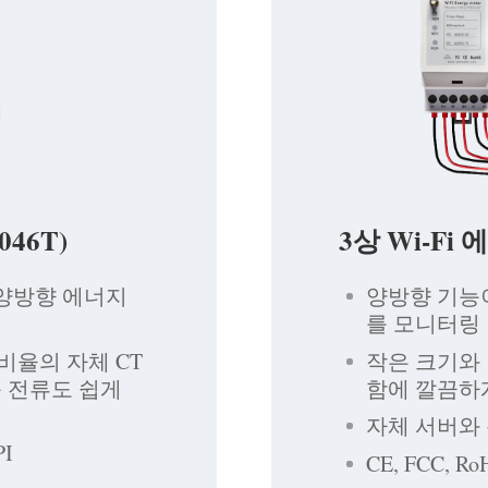
046T)
3상 Wi-Fi
 양방향 에너지
양방향 기능
를 모니터링
 비율의 자체 CT
작은 크기와 
큰 전류도 쉽게
함에 깔끔하
자체 서버와 통
I
CE, FCC, R