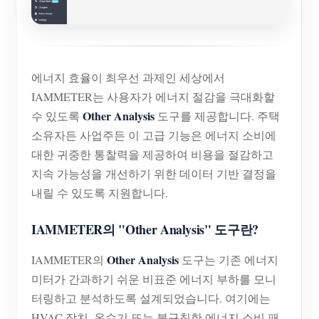
EV 충전기
IAMMETER 시뮬레이터
가상 계량기
에너지 효율이 최우선 과제인 세상에서
에너지 예측 및 시뮬레이션 시스템
IAMMETER는 사용자가 에너지 절감을 극대화할
Other Analysis
애플리케이션
수 있도록
도구를 제공합니다. 주택
소유자든 사업주든 이 고급 기능은 에너지 소비에
태양광 PV 시스템 에너지 모니터
스토어
대한 귀중한 통찰력을 제공하여 비용을 절감하고
전기 사용량 모니터
지속 가능성을 개선하기 위한 데이터 기반 결정을
리소스
내릴 수 있도록 지원합니다.
PV 히터 제어 시스템
제품 빠른 시작
커뮤니티
홈 자동화
IAMMETER의 "Other Analysis" 도구란?
문서
기여자 프로그램
솔루션
공장 에너지 모니터링
Other Analysis
튜토리얼 비디오
IAMMETER의
도구는 기존 에너지
기여자 센터
문의
미터가 간과하기 쉬운 비표준 에너지 부하를 모니
FAQ
IAMMETER 활동
회사 소개
터링하고 분석하도록 설계되었습니다. 여기에는
뉴스
HVAC 장치, 온수기 또는 불규칙한 에너지 소비 패
포럼