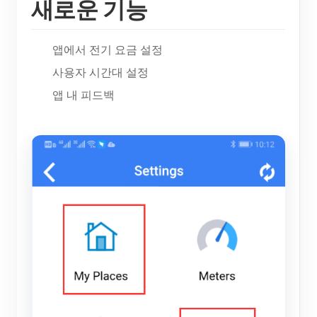
새로운 기능
EV 충전기
IAMMETER 시뮬레이터
앱에서 전기 요금 설정
가상 계량기
사용자 시간대 설정
에너지 예측 및 시뮬레이션 시스템
앱 내 피드백
애플리케이션
태양광 PV 시스템 에너지 모니터
스토어
전기 사용량 모니터
리소스
PV 히터 제어 시스템
제품 빠른 시작
커뮤니티
홈 자동화
문서
기여자 프로그램
솔루션
공장 에너지 모니터링
튜토리얼 비디오
기여자 센터
문의
FAQ
IAMMETER 활동
회사 소개
뉴스
포럼