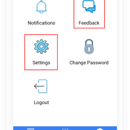
블로그
App Store
사이트 탐색
PV 랭킹