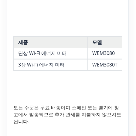
EV 충전기
IAMMETER 시뮬레이터
가상 계량기
에너지 예측 및 시뮬레이션 시스템
제품
모델
애플리케이션
단상 Wi-Fi 에너지 미터
WEM3080
태양광 PV 시스템 에너지 모니터
스토어
3상 Wi-Fi 에너지 미터
WEM3080T
전기 사용량 모니터
리소스
PV 히터 제어 시스템
제품 빠른 시작
커뮤니티
홈 자동화
문서
기여자 프로그램
솔루션
모든 주문은 무료 배송이며 스페인 또는 벨기에 창
공장 에너지 모니터링
튜토리얼 비디오
기여자 센터
문의
고에서 발송되므로 추가 관세를 지불하지 않으셔도 
됩니다.
FAQ
IAMMETER 활동
회사 소개
뉴스
포럼