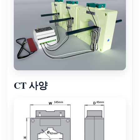
블로그
App Store
사이트 탐색
PV 랭킹
CT 사양