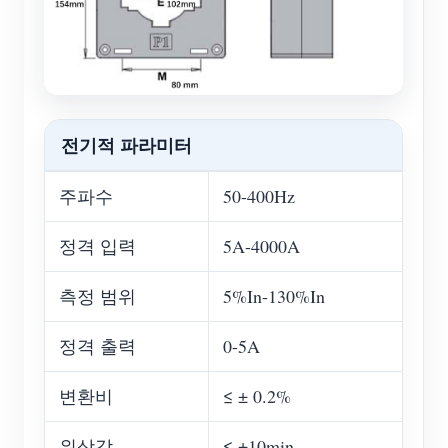
전기적 파라미터
주파수
50-400Hz
정격 입력
5A-4000A
측정 범위
5%In-130%In
정격 출력
0-5A
변환비
≤ ± 0.2%
위상각
≤ ±10min