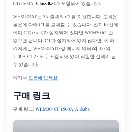
EV 충전기
Class 0.5
CT(1500A,
)가 포함되어 있습니다.
IAMMETER 시뮬레이터
WEM3046T는 5A 출력의 CT를 지원합니다. 고객은
필요에 따라 CT를 교체할 수 있습니다. 전기 배선에
가상 계량기
이미 CT(xxx:5)가 설치되어 있다면 WEM3046T만
에너지 예측 및 시뮬레이션 시스템
있으면 됩니다. CT가 설치되어 있지 않다면, 이 패
애플리케이션
키지에는 WEM3046T(3상 에너지 미터)와 3개의
1500A CT가 모두 포함되어 있어 적합한 선택이 될
태양광 PV 시스템 에너지 모니터
스토어
수 있습니다.
전기 사용량 모니터
리소스
여기서
토론해 보세요
PV 히터 제어 시스템
제품 빠른 시작
커뮤니티
구매 링크
홈 자동화
문서
기여자 프로그램
솔루션
공장 에너지 모니터링
튜토리얼 비디오
구매 링크:
WEM3046T-1500A-Alibaba
기여자 센터
문의
FAQ
IAMMETER 활동
회사 소개
뉴스
포럼