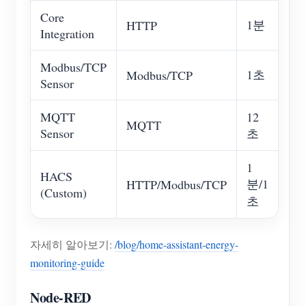
Core
1분
HTTP
Integration
Modbus/TCP
1초
Modbus/TCP
Sensor
MQTT
12
MQTT
Sensor
초
1
HACS
분/1
HTTP/Modbus/TCP
(Custom)
초
자세히 알아보기:
/blog/home-assistant-energy-
monitoring-guide
Node-RED