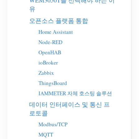
WEM3050T를 선택해야 하는 이
EV 충전기
유
IAMMETER 시뮬레이터
오픈소스 플랫폼 통합
가상 계량기
Home Assistant
에너지 예측 및 시뮬레이션 시스템
Node-RED
애플리케이션
OpenHAB
ioBroker
태양광 PV 시스템 에너지 모니터
스토어
Zabbix
전기 사용량 모니터
리소스
ThingsBoard
PV 히터 제어 시스템
제품 빠른 시작
커뮤니티
IAMMETER 자체 호스팅 솔루션
홈 자동화
문서
기여자 프로그램
데이터 인터페이스 및 통신 프
솔루션
공장 에너지 모니터링
로토콜
튜토리얼 비디오
기여자 센터
문의
Modbus/TCP
FAQ
IAMMETER 활동
회사 소개
MQTT
뉴스
포럼