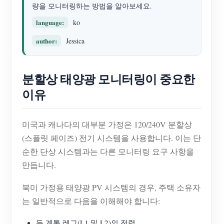
EV 충전기
량을 모니터링하는 방법을 알아보세요.
language:
ko
IAMMETER 시뮬레이터
author:
Jessica
가상 계량기
에너지 예측 및 시뮬레이션 시스템
분할상 태양광 모니터링이 중요한
애플리케이션
이유
태양광 PV 시스템 에너지 모니터
스토어
전기 사용량 모니터
리소스
미국과 캐나다의 대부분 가정은 120/240V 분할상
(스플릿 페이즈) 전기 시스템을 사용합니다. 이는 단
PV 히터 제어 시스템
제품 빠른 시작
커뮤니티
순한 단상 시스템과는 다른 모니터링 요구 사항을
홈 자동화
문서
만듭니다.
기여자 프로그램
솔루션
공장 에너지 모니터링
튜토리얼 비디오
기여자 센터
문의
북미 가정용 태양광 PV 시스템의 경우, 주택 소유자
는 일반적으로 다음을 이해해야 합니다:
FAQ
IAMMETER 활동
회사 소개
뉴스
두 계통 레그(L1 및 L2)의 전력
포럼