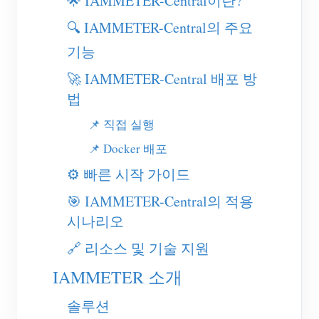
🌟 IAMMETER-Central이란?
EV 충전기
🔍 IAMMETER-Central의 주요
IAMMETER 시뮬레이터
기능
가상 계량기
🚀 IAMMETER-Central 배포 방
에너지 예측 및 시뮬레이션 시스템
법
애플리케이션
📌 직접 실행
태양광 PV 시스템 에너지 모니터
스토어
📌 Docker 배포
⚙️ 빠른 시작 가이드
전기 사용량 모니터
리소스
🎯 IAMMETER-Central의 적용
PV 히터 제어 시스템
제품 빠른 시작
커뮤니티
시나리오
홈 자동화
문서
기여자 프로그램
솔루션
🔗 리소스 및 기술 지원
공장 에너지 모니터링
튜토리얼 비디오
기여자 센터
문의
IAMMETER 소개
FAQ
IAMMETER 활동
회사 소개
솔루션
뉴스
포럼