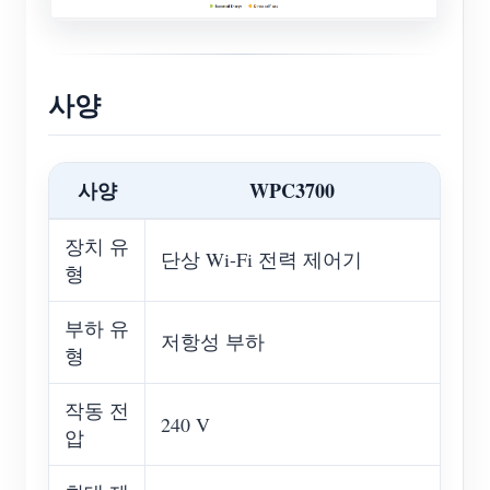
사양
사양
WPC3700
장치 유
단상 Wi-Fi 전력 제어기
형
부하 유
저항성 부하
형
작동 전
240 V
압