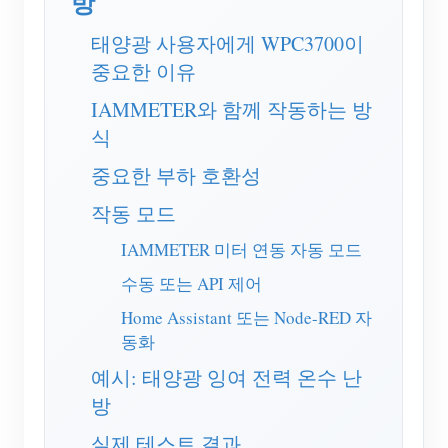
방
EV 충전기
태양광 사용자에게 WPC3700이
IAMMETER 시뮬레이터
중요한 이유
가상 계량기
IAMMETER와 함께 작동하는 방
에너지 예측 및 시뮬레이션 시스템
식
애플리케이션
중요한 부하 호환성
태양광 PV 시스템 에너지 모니터
스토어
작동 모드
전기 사용량 모니터
리소스
IAMMETER 미터 연동 자동 모드
PV 히터 제어 시스템
수동 또는 API 제어
제품 빠른 시작
커뮤니티
Home Assistant 또는 Node-RED 자
홈 자동화
문서
기여자 프로그램
솔루션
동화
공장 에너지 모니터링
튜토리얼 비디오
기여자 센터
문의
예시: 태양광 잉여 전력 온수 난
FAQ
방
IAMMETER 활동
회사 소개
뉴스
실제 테스트 결과
포럼